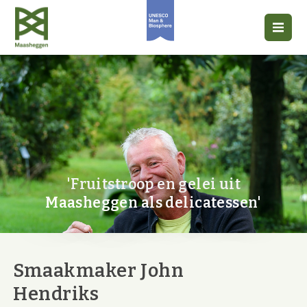
'Fruitstroop en gelei uit
Maasheggen als delicatessen'
Smaakmaker John
Hendriks