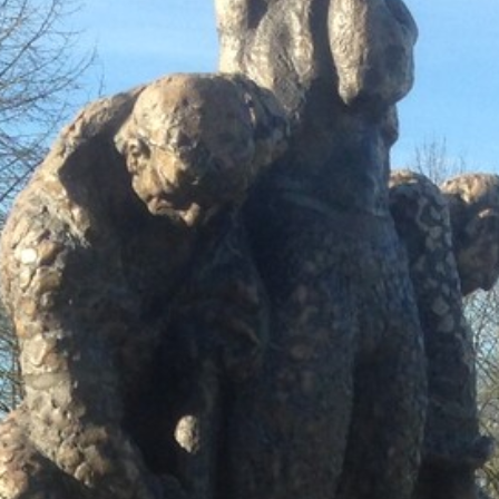
Kloosterg