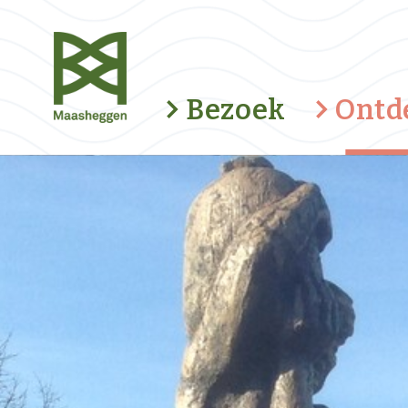
Bezoek
Ontd
Fietsroute Duvelsklökske
Romeinse weg
Kunstroute Kapellenbaan