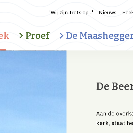
'Wij zijn trots op...'
Nieuws
Boek
ek
Proef
De Maashegge
Cultuurhistorisch landschap
De Bee
Water en klimaat
Ondernemerschap
Recreatie
Aan de overka
kerk, staat 