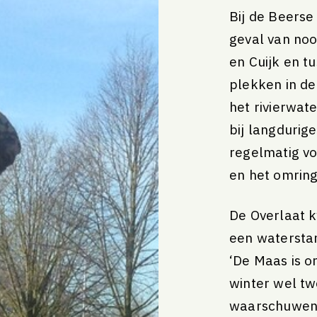
ang
Jaarplan 2026
Bij de Beers
Jaarplan 2025
geval van noo
Jaarverslag 2024
en Cuijk en t
plekken in de
het rivierwat
bij langduri
regelmatig vo
en het omrin
2025
2024
De Overlaat k
een watersta
‘De Maas is o
winter wel tw
waarschuwen,