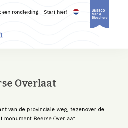
 een rondleiding
Start hier!
n
rse Overlaat
nt van de provinciale weg, tegenover de
het monument Beerse Overlaat.