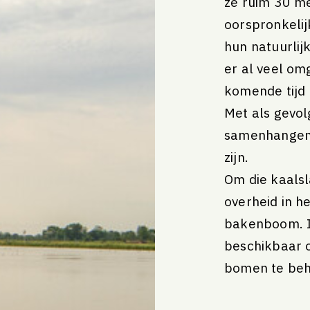
ze ruim 30 m
oorspronkeli
hun natuurlij
er al veel om
komende tijd
Met als gevol
samenhangend
zijn.
Om die kaalsl
overheid in h
bakenboom. In
beschikbaar 
bomen te beh