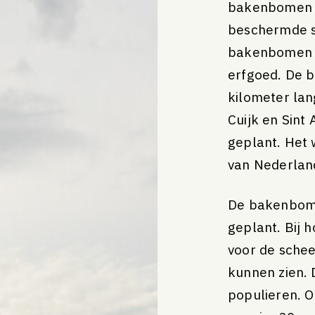
bakenbomen l
ang
Jaarplan 2026
beschermde s
Jaarplan 2025
Jaarverslag 2024
bakenbomen t
erfgoed. De 
kilometer lan
Cuijk en Sint
geplant. Het
van Nederlan
2025
2024
De bakenbome
geplant. Bij
voor de schee
kunnen zien.
populieren. 