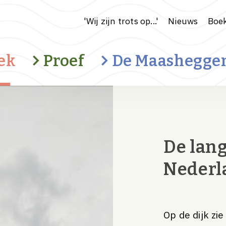
'Wij zijn trots op...'
Nieuws
Boek
ek
Proef
De Maashegge
Cultuurhistorisch landschap
De lang
Water en klimaat
Ondernemerschap
Nederl
Recreatie
Op de dijk zie