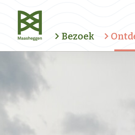
Bezoek
Ontd
Fietsroute Duvelsklökske
Romeinse weg
Kunstroute Kapellenbaan