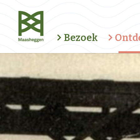
Bezoek
Ontd
Fietsroute Duvelsklökske
Romeinse weg
Kunstroute Kapellenbaan