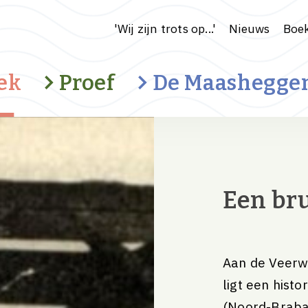
'Wij zijn trots op...'
Nieuws
Boek
ek
Proef
De Maashegge
Cultuurhistorisch landschap
Een bru
Water en klimaat
Ondernemerschap
Recreatie
Aan de Veerw
ligt een hist
(Noord-Braba