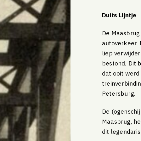
Duits Lijntje
De Maasbrug 
autoverkeer. 
liep verwijde
bestond. Dit b
dat ooit wer
treinverbindin
Petersburg.
De (ogenschijn
Maasbrug, het
dit legendari