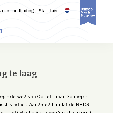
 een rondleiding
Start hier!
n
g te laag
eg - de weg van Oeffelt naar Gennep -
orisch viaduct. Aangelegd nadat de NBDS
ntsch-Duitsche Spoorwegmaatschappij)