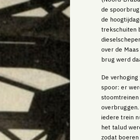
ang
Jaarplan 2026
de spoorbrug
Jaarplan 2025
de hoogtijdag
Jaarverslag 2024
trekschuiten
dieselschepen
over de Maas
brug werd da
De verhoging 
2025
spoor: er wer
2024
stoomtreinen
overbruggen.
iedere trein 
het talud wer
zodat boeren 