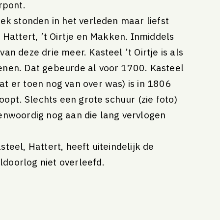
rpont.
eek stonden in het verleden maar liefst
: Hattert, ’t Oirtje en Makken. Inmiddels
an deze drie meer. Kasteel ’t Oirtje is als
enen. Dat gebeurde al voor 1700. Kasteel
t er toen nog van over was) is in 1806
loopt. Slechts een grote schuur (zie foto)
enwoordig nog aan die lang vervlogen
teel, Hattert, heeft uiteindelijk de
doorlog niet overleefd.