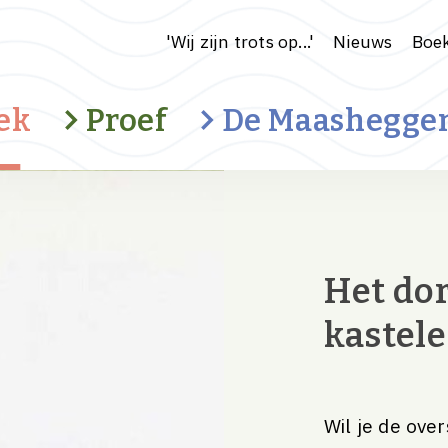
'Wij zijn trots op...'
Nieuws
Boek
ek
Proef
De Maashegge
Cultuurhistorisch landschap
Het dor
Water en klimaat
Ondernemerschap
kastel
Recreatie
Wil je de ove