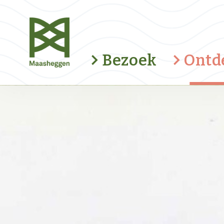
Bezoek
Ontd
Fietsroute Duvelsklökske
Romeinse weg
Kunstroute Kapellenbaan