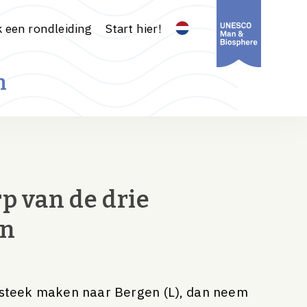
 een rondleiding
Start hier!
n
p van de drie
en
rsteek maken naar Bergen (L), dan neem