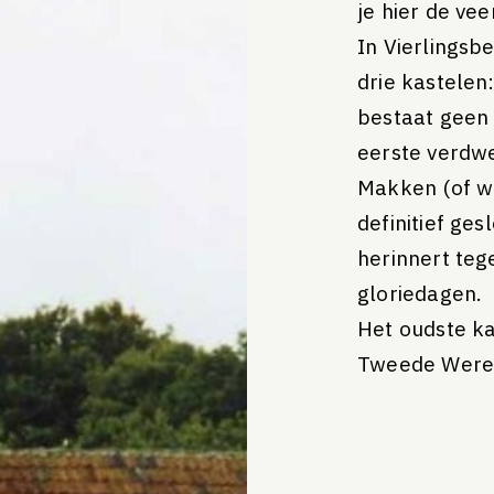
je hier de vee
ang
Jaarplan 2026
In Vierlingsb
Jaarplan 2025
Jaarverslag 2024
drie kastelen
bestaat geen v
eerste verdw
Makken (of wa
definitief ges
herinnert teg
2025
gloriedagen.
2024
Het oudste kas
Tweede Werel